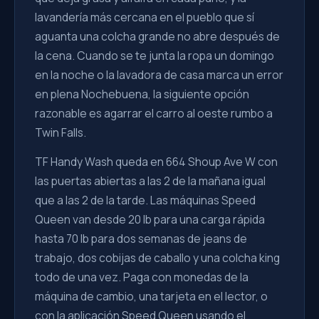
lavandería más cercana en el pueblo que sí
aguanta una colcha grande no abre después de
la cena. Cuando se te junta la ropa un domingo
en la noche o la lavadora de casa marca un error
en plena Nochebuena, la siguiente opción
razonable es agarrar el carro al oeste rumbo a
Twin Falls.
TF Handy Wash queda en 664 Shoup Ave W con
las puertas abiertas a las 2 de la mañana igual
que a las 2 de la tarde. Las máquinas Speed
Queen van desde 20 lb para una carga rápida
hasta 70 lb para dos semanas de jeans de
trabajo, dos cobijas de caballo y una colcha king
todo de una vez. Paga con monedas de la
máquina de cambio, una tarjeta en el lector, o
con la aplicación Speed Queen usando el