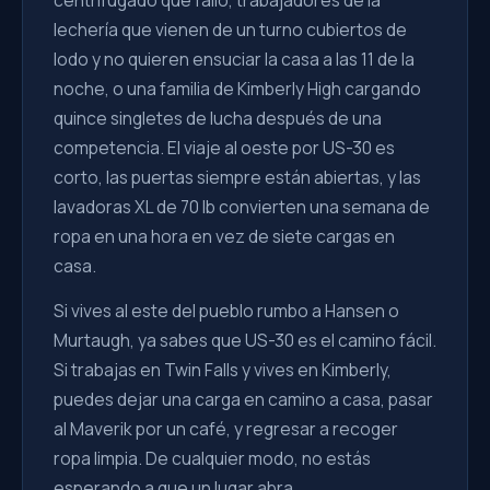
centrifugado que falló, trabajadores de la
lechería que vienen de un turno cubiertos de
lodo y no quieren ensuciar la casa a las 11 de la
noche, o una familia de Kimberly High cargando
quince singletes de lucha después de una
competencia. El viaje al oeste por US-30 es
corto, las puertas siempre están abiertas, y las
lavadoras XL de 70 lb convierten una semana de
ropa en una hora en vez de siete cargas en
casa.
Si vives al este del pueblo rumbo a Hansen o
Murtaugh, ya sabes que US-30 es el camino fácil.
Si trabajas en Twin Falls y vives en Kimberly,
puedes dejar una carga en camino a casa, pasar
al Maverik por un café, y regresar a recoger
ropa limpia. De cualquier modo, no estás
esperando a que un lugar abra.